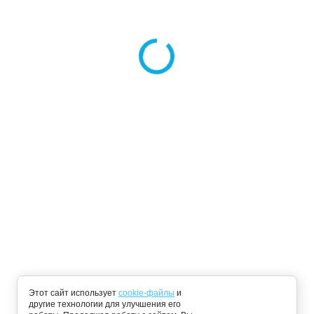
О компании
Доставка в подарок
Вопросы и ответы
Оптом
покупателей
Юридическим лицам
Вакансии
Согласие на обработку
Гарантия
персональных данных
Новости
Политика использования
Cookie- файлов
Статьи
Карта сайта
8 (800) 100-81-09
Ежедневно с 9:00 до 21:00
zakaz-info@cartesio777.ru
Способы оплаты:
Этот сайт использует
cookie-файлы
и
другие технологии для улучшения его