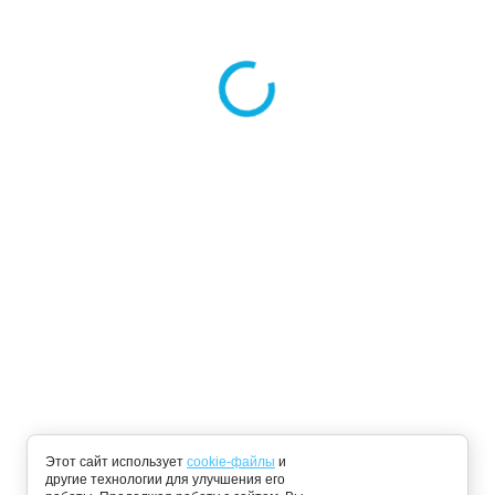
О компании
Доставка в подарок
Вопросы и ответы
Оптом
покупателей
Юридическим лицам
Вакансии
Согласие на обработку
Гарантия
персональных данных
Новости
Политика использования
Cookie- файлов
Статьи
Карта сайта
8 (800) 100-81-09
Ежедневно с 9:00 до 21:00
zakaz-info@cartesio777.ru
Способы оплаты:
Этот сайт использует
cookie-файлы
и
другие технологии для улучшения его